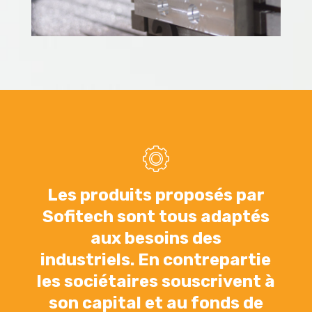
Les produits proposés par
Sofitech sont tous adaptés
aux besoins des
industriels. En contrepartie
les sociétaires souscrivent à
son capital et au fonds de